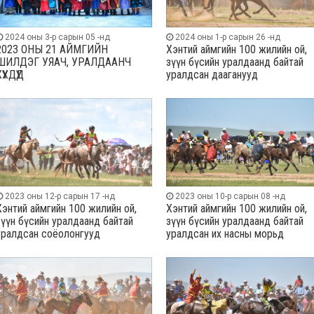
2024 оны 3-р сарын 05 -нд
2024 оны 1-р сарын 26 -нд
2023 ОНЫ 21 АЙМГИЙН
Хэнтий аймгийн 100 жилийн ой,
ШИЛДЭГ УЯАЧ, УРАЛДААНЧ
зүүн бүсийн уралдаанд байтай
ҮҮХДҮҮД
уралдсан дааганууд
2023 оны 12-р сарын 17 -нд
2023 оны 10-р сарын 08 -нд
Хэнтий аймгийн 100 жилийн ой,
Хэнтий аймгийн 100 жилийн ой,
зүүн бүсийн уралдаанд байтай
зүүн бүсийн уралдаанд байтай
уралдсан соёолонгууд
уралдсан их насны морьд