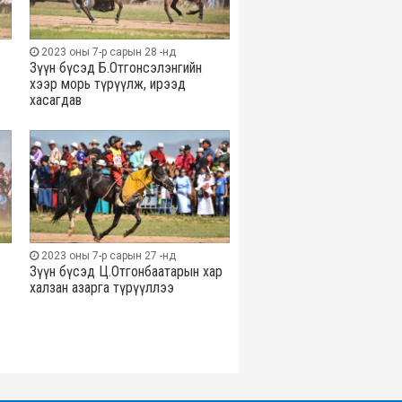
2023 оны 7-р сарын 28 -нд
Зүүн бүсэд Б.Отгонсэлэнгийн
хээр морь түрүүлж, ирээд
хасагдав
2023 оны 7-р сарын 27 -нд
Зүүн бүсэд Ц.Отгонбаатарын хар
халзан азарга түрүүллээ