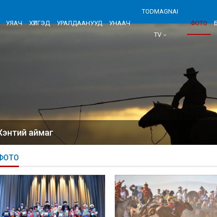
TODMAGNAI
УЯАЧ
ХҮЛГЭД
УРАЛДААНУУД
УНААЧ
ФОТО
TV
Хэнтий аймаг
ФОТО