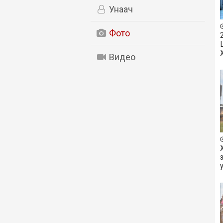
Унаач
Фото
Х
Видео