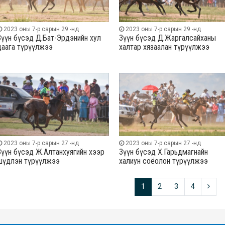
2023 оны 7-р сарын 29 -нд
2023 оны 7-р сарын 29 -нд
Зүүн бүсэд Д.Бат-Эрдэнийн хул
Зүүн бүсэд Д.Жаргалсайханы
даага түрүүлжээ
халтар хязаалан түрүүлжээ
2023 оны 7-р сарын 27 -нд
2023 оны 7-р сарын 27 -нд
Зүүн бүсэд Ж.Алтанхуягийн хээр
Зүүн бүсэд Х.Гарьдмагнайн
шүдлэн түрүүлжээ
халиун соёолон түрүүлжээ
1
2
3
4