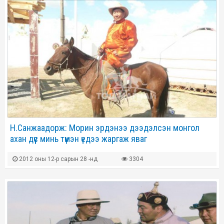
Н.Санжаадорж: Морин эрдэнээ дээдэлсэн монгол
ахан дүүс минь түмэн үедээ жаргаж яваг
2012 оны 12-р сарын 28 -нд
3304