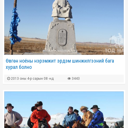
Өвгөн ноёны нэрэмжит эрдэм шинжилгээний бага
хурал болно
2013 оны 4-р сарын 08 -нд
3443