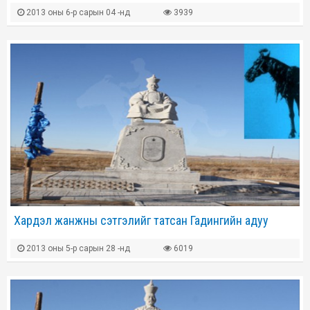
2013 оны 6-р сарын 04 -нд
3939
Хардэл жанжны сэтгэлийг татсан Гадингийн адуу
2013 оны 5-р сарын 28 -нд
6019