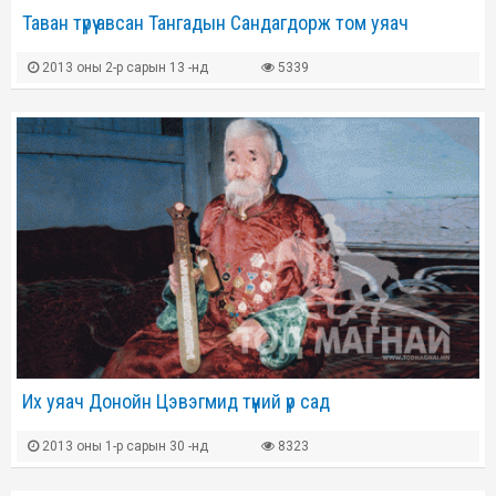
Таван түрүү авсан Тангадын Сандагдорж том уяач
2013 оны 2-р сарын 13 -нд
5339
Их уяач Донойн Цэвэгмид түүний үр сад
2013 оны 1-р сарын 30 -нд
8323