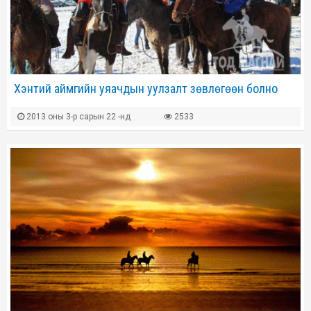
Хэнтий аймгийн уяачдын уулзалт зөвлөгөөн болно
2013 оны 3-р сарын 22 -нд
2533