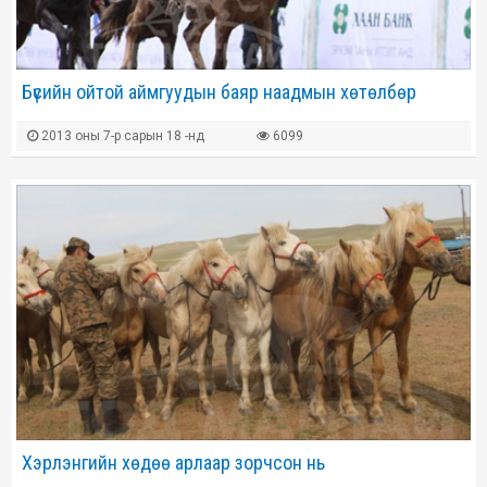
Бүсийн ойтой аймгуудын баяр наадмын хөтөлбөр
2013 оны 7-р сарын 18 -нд
6099
Хэрлэнгийн хөдөө арлаар зорчсон нь