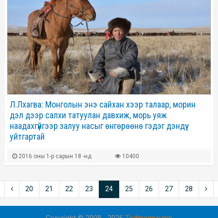
Л.Лхагва: Монголын энэ сайхан хээр талаар, морин
дэл дээр салхи татуулан давхиж, морь уяж
наадахгүйгээр залуу насыг өнгөрөөнө гэдэг дэндүү
уйтгартай
2016 оны 1-р сарын 18 -нд
10400
20
21
22
23
24
25
26
27
28