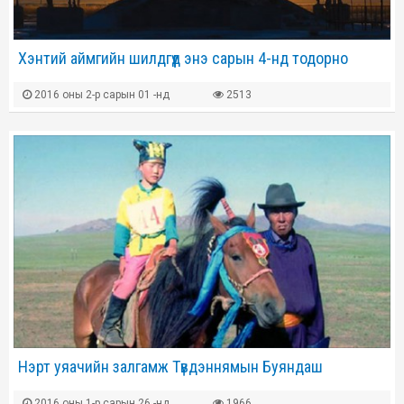
Хэнтий аймгийн шилдгүүд энэ сарын 4-нд тодорно
2016 оны 2-р сарын 01 -нд
2513
Нэрт уяачийн залгамж Түвдэннямын Буяндаш
2016 оны 1-р сарын 26 -нд
1966