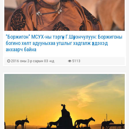
"Боржигон" МСУХ-ны тэргүүн Г.Шүрэнчулуун: Боржигоны
богино хөлт адууныхаа угшлыг хадгалж үлдэхэд
анхаарч байна
2016 оны 2-р сарын 03 -нд
5113