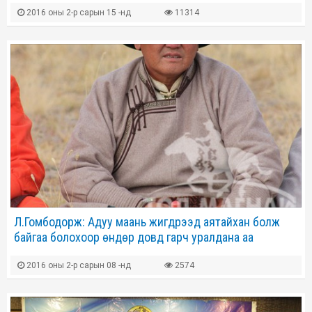
2016 оны 2-р сарын 15 -нд
11314
Л.Гомбодорж: Адуу маань жигдрээд аятайхан болж
байгаа болохоор өндөр довд гарч уралдана аа
2016 оны 2-р сарын 08 -нд
2574