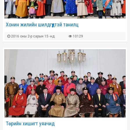
Хонин жилийн шилдгүүдтэй танилц
2016 оны 2-р сарын 15 -нд
10129
Төрийн хишигт уяачид